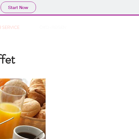
Start Now
 SERVICE
ÖKO-REISEN
fet