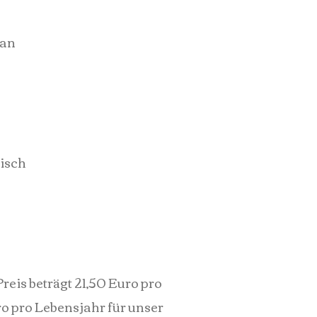
gan
risch
eis beträgt 21,50 Euro pro
uro pro Lebensjahr für unser