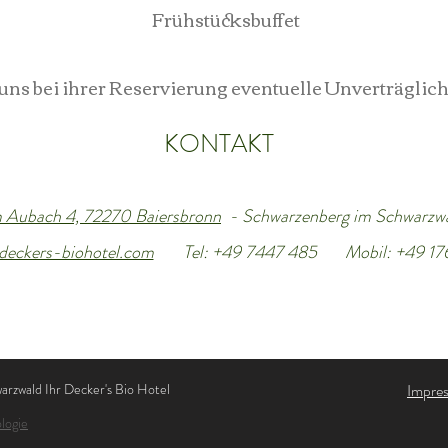
Frühstücksbuffet
 uns bei ihrer Reservierung eventuelle Unverträglich
KONTAKT
 Aubach 4, 72270
Baiersbronn
- Schwarzenberg im Schwarzw
eckers-biohotel.com
Tel: +49 7447 485
Mobil: +49 1
rzwald Ihr Decker's Bio Hotel
Impre
logie