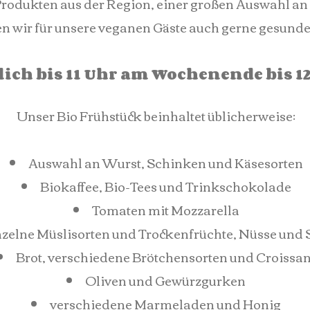
rodukten aus der Region, einer großen Auswahl an
en wir für unsere veganen Gäste auch gerne gesunde 
lich bis 11 Uhr am Wochenende bis 1
Unser Bio Frühstück beinhaltet üblicherweise:
Auswahl an Wurst, Schinken und Käsesorten
Biokaffee, Bio-Tees und Trinkschokolade
Tomaten mit Mozzarella
nzelne Müslisorten und Trockenfrüchte, Nüsse und 
Brot, verschiedene Brötchensorten und Croissan
Oliven und Gewürzgurken
verschiedene Marmeladen und Honig