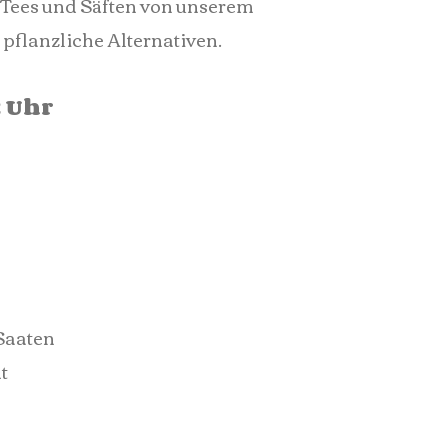
 Tees und Säften von unserem
pflanzliche Alternativen.
2 Uhr
Saaten
t