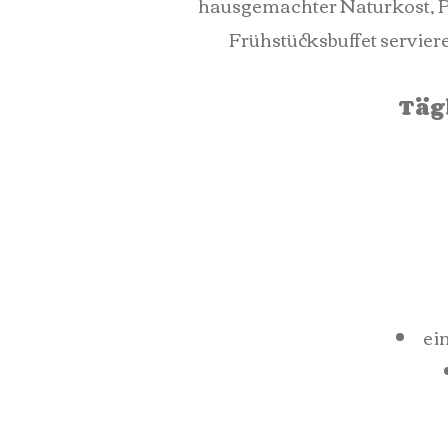
hausgemachter Naturkost, P
Frühstücksbuffet servier
Täg
ei