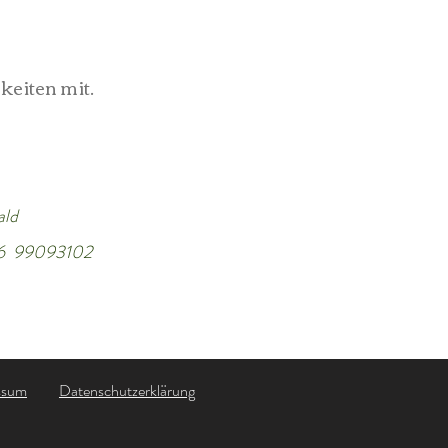
keiten mit.
ald
76 99093102
ssum
Datenschutzerklärung